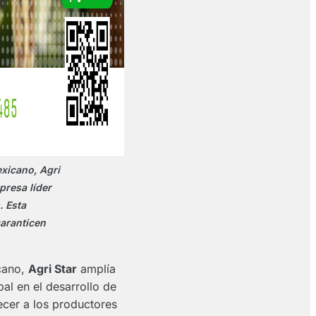
exicano, Agri
presa líder
. Esta
aranticen
icano,
Agri Star
amplía
bal en el desarrollo de
ecer a los productores