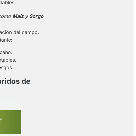
tables.
s como
Maíz y Sorgo
zación del campo.
iante:
cano.
tables.
esgos.
bridos de