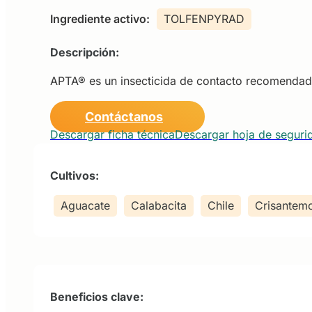
Ingrediente activo:
TOLFENPYRAD
Descripción:
APTA® es un insecticida de contacto recomendado 
Contáctanos
Descargar ficha técnica
Descargar hoja de seguri
Cultivos:
Aguacate
Calabacita
Chile
Crisantem
Beneficios clave: