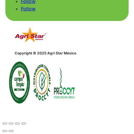
Follow
Follow
Copyright © 2025 Agri Star México
Desarrollado por Órbita Estudio