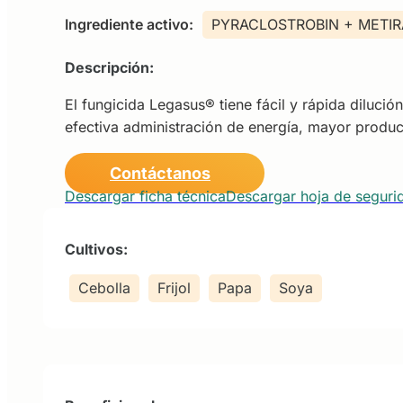
Ingrediente activo:
PYRACLOSTROBIN + METI
Descripción:
El fungicida Legasus® tiene fácil y rápida diluc
efectiva administración de energía, mayor produc
Contáctanos
Descargar ficha técnica
Descargar hoja de seguri
Cultivos:
Cebolla
Frijol
Papa
Soya